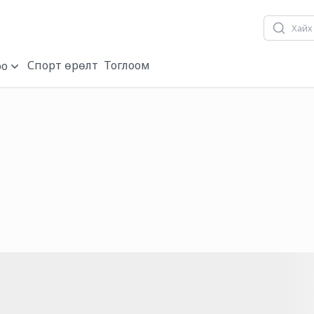
Хүүхдийн баярын/
Спорт өрөлт
Тоглоом
о