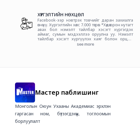
ХҮРГЭЛТИЙН НӨХЦӨЛ
Facebook-ээр нэвтрэх товчийг даран захиалга
өгнө үү. Хүргэлтийн хөлс 7.000 төгрөг. *Хөдөө орон нутагт
авах бол нэмэлт тайлбар хэсэгт хүргэгдэх
аймаг, сумын мэдээллээ оруулна уу. Нэмэлт
тайлбар хэсэгт хүргүүлэх хаяг болон орцны
кодыг бичих. *Захиалгын ачааллаас хамааран
see more
бүтээгдэхүүн 24-72 цагийн дотор хүргэгдэнэ.
Даваа-Бямба гарагийн өдөр 09:00 цагаас өмнө
хийсэн гүйлгээ тухайн өдрийн захиалганд
тооцогдох хэдий ч энэ нь зөвхөн хотын А болон Б
бүсэд хамааралтай ба үүнээс хойш хийсэн
гүйлгээ дараа өдрийн захиалганд ордог болохыг
анхаарна уу.
Мастер паблишинг
Монголын Оюун Ухааны Академиас эрхлэн
гаргасан ном, бүтээгдэхүүн, тоглоомын
борлуулалт