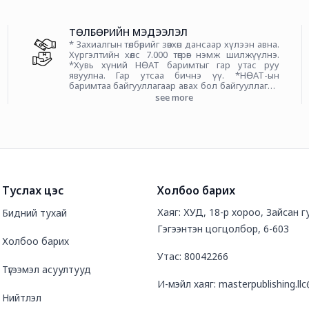
ТӨЛБӨРИЙН МЭДЭЭЛЭЛ
* Захиалгын төлбөрийг зөвхөн дансаар хүлээн авна.
Хүргэлтийн хөлс 7.000 төгрөг нэмж шилжүүлнэ.
*Хувь хүний НӨАТ баримтыг гар утас руу
явуулна. Гар утсаа бичнэ үү. *НӨАТ-ын
баримтаа байгууллагаар авах бол байгууллагын
нэр регистрийн дугаарыг нэмэлт тайлбар
see more
хэсэгт бичиж оруулна уу. * Бүтээгдэхүүн
сонгохдоо өнгөний сонголттой бол нэмэлт
тайлбар хэсэгт бичиж оруулна. Захиалга нь
100% төлбөрөө урьдчилан төлснөөр баталгаажна. *
Төлбөрөө шилжүүлэхдээ захиалгын кодыг алдаагүй
оруулахыг анхаарна уу.
Туслах цэс
Холбоо барих
Хаяг: ХУД, 18-р хороо, Зайсан 
Бидний тухай
Гэгээнтэн цогцолбор, 6-603
Холбоо барих
Утас: 80042266
Түгээмэл асуултууд
И-мэйл хаяг: masterpublishing.l
Нийтлэл