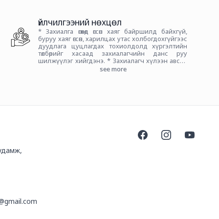
ҮЙЛЧИЛГЭЭНИЙ НӨХЦӨЛ
* Захиалга өгөхөд өгсөн хаяг байршилд байхгүй,
буруу хаяг өгсөн, харилцах утас холбогдохгүйгээс
дуудлага цуцлагдах тохиолдолд хүргэлтийн
төлбөрийг хасаад захиалагчийн данс руу
шилжүүлэг хийгдэнэ. * Захиалагч хүлээн авсан
бүтээгдэхүүний бүрэн бүтэн байдлыг
see more
хүргэлтийн ажилтны хажууд шалгаж хүлээж
авна.
Facebook
Instagram
YouTube
гудамж,
lc@gmail.com