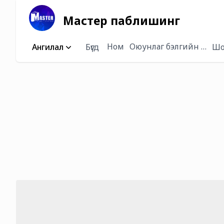
Мастер паблишинг
Ном
Оюунлаг бэлгийн багц /
Ангилал
Бүгд
Шо