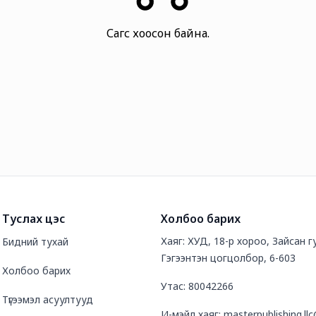
Сагс хоосон байна.
Туслах цэс
Холбоо барих
Хаяг: ХУД, 18-р хороо, Зайсан 
Бидний тухай
Гэгээнтэн цогцолбор, 6-603
Холбоо барих
Утас: 80042266
Түгээмэл асуултууд
И-мэйл хаяг: masterpublishing.l