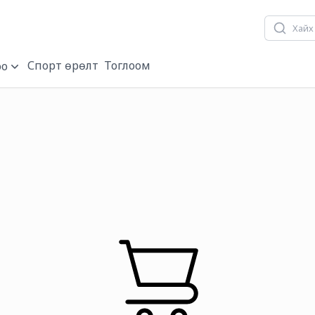
Хүүхдийн баярын/
Спорт өрөлт
Тоглоом
о