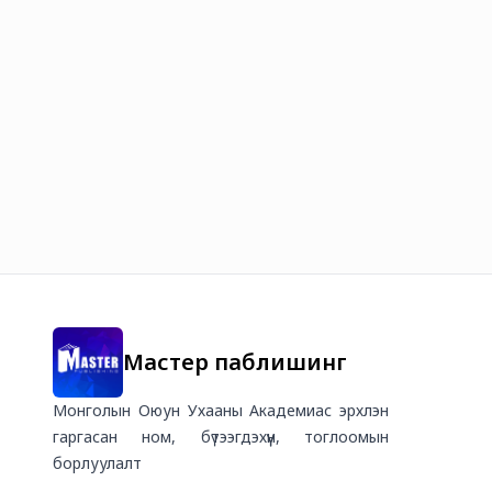
Мастер паблишинг
Монголын Оюун Ухааны Академиас эрхлэн
гаргасан ном, бүтээгдэхүүн, тоглоомын
борлуулалт