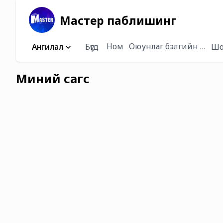
Мастер паблишинг
Ном
Оюунлаг бэлгийн багц /
Ангилал
Бүгд
Шо
Миний сагс