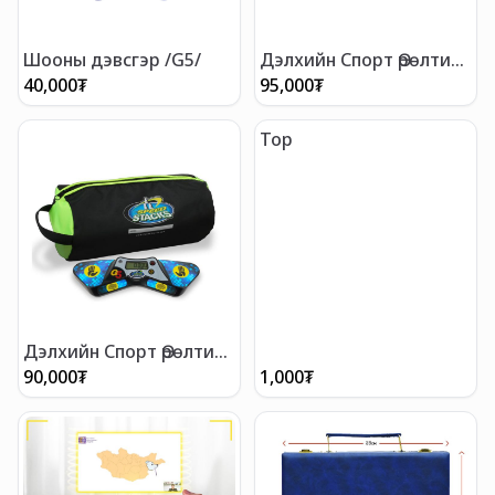
Шооны дэвсгэр /G5/
Дэлхийн Спорт Өрөлтийн
Холбооны Про аяга
40,000
₮
95,000
₮
Тор
Дэлхийн Спорт Өрөлтийн
Холбооны хугацаа
90,000
₮
1,000
₮
хэмжигч цаг G5