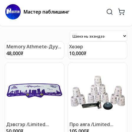
Мастер паблишинг
Memory Athmete-Дуу
Хөзөр
тусгаарлах чихэвч /
48,000
₮
10,000
₮
Загвар-2/
Дэвсгэр /Limited
Про аяга /Limited
Edition/
Edition/
50,000
₮
105,000
₮