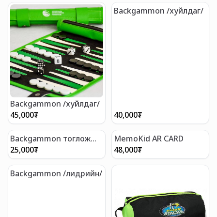
Backgammon /хуйлдаг/
Backgammon /хуйлдаг/
45,000
₮
40,000
₮
Backgammon тоглож
MemoKid AR CARD
сурцгаая!
25,000
₮
48,000
₮
Backgammon /лидрийн/