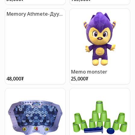
Memory Athmete-Дуу
тусгаарлах чихэвч /
Загвар-1/
Memo monster
48,000
₮
25,000
₮