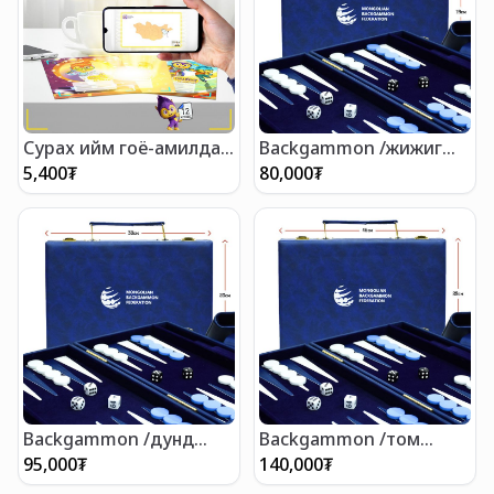
Сурах ийм гоё-амилдаг
Backgammon /жижиг
дэвтэр /Багц 3
цүнхтэй/ 28х19 см
5,400
₮
80,000
₮
ширхэгтэй/ 12
хуудастай
Backgammon /дунд
Backgammon /том
цүнхтэй/ 38х23 см
цүнхтэй/ 46х29 см
95,000
₮
140,000
₮