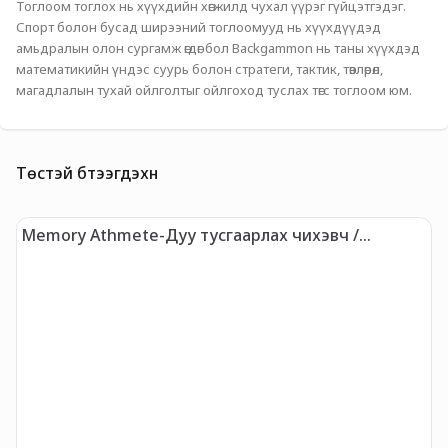
Тоглоом тоглох нь хүүхдийн хөгжилд чухал үүрэг гүйцэтгэдэг. 
Спорт болон бусад ширээний тоглоомууд нь хүүхдүүдэд 
амьдралын олон сургамж өгдөг бол Backgammon нь таны хүүхдэд 
математикийн үндэс суурь болон стратеги, тактик, төвлөрөл, 
магадлалын тухай ойлголтыг ойлгоход туслах төгс тоглоом юм. 
Төстэй бүтээгдэхүүн
Memory Athmete-Дуу тусгаарлах чихэвч /
Х
Загвар-2/