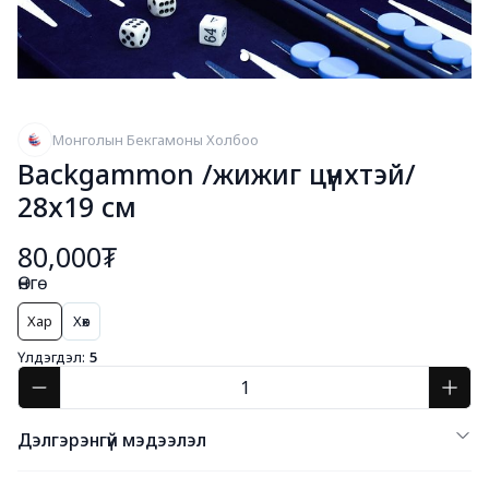
Монголын Бекгамоны Холбоо
Backgammon /жижиг цүнхтэй/
28х19 см
80,000₮
Өнгө
Хар
Хөх
Үлдэгдэл:
5
Дэлгэрэнгүй мэдээлэл