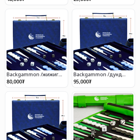
Backgammon /жижиг
Backgammon /дунд
цүнхтэй/ 28х19 см
цүнхтэй/ 38х23 см
80,000
₮
95,000
₮