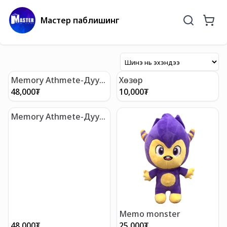
Мастер паблишинг
Memory Athmete-Дуу
Хөзөр
тусгаарлах чихэвч /
48,000
₮
10,000
₮
Загвар-2/
Memory Athmete-Дуу
тусгаарлах чихэвч /
Загвар-1/
Memo monster
48,000
₮
25,000
₮