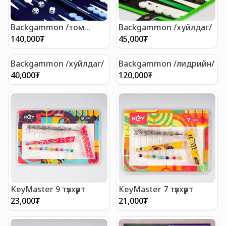
Backgammon /том
Backgammon /хуйлдаг/
цүнхтэй/ 46х29 см
140,000
₮
45,000
₮
Backgammon /хуйлдаг/
Backgammon /лидрийн/
40,000
₮
120,000
₮
KeyMaster 9 түлхүүрт
KeyMaster 7 түлхүүрт
23,000
₮
21,000
₮