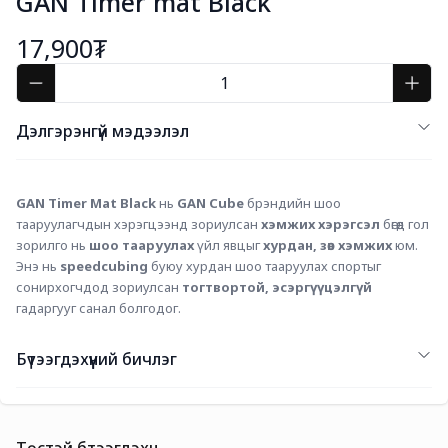
GAN Timer mat Black
17,900₮
Дэлгэрэнгүй мэдээлэл
GAN Timer Mat Black
 нь 
GAN Cube
 брэндийн шоо 
тааруулагчдын хэрэгцээнд зориулсан 
хэмжих хэрэгсэл
 бөгөөд гол 
зорилго нь 
шоо тааруулах
 үйл явцыг 
хурдан, зөв хэмжих
 юм. 
Энэ нь 
speedcubing
 буюу хурдан шоо тааруулах спортыг 
сонирхогчдод зориулсан 
тогтвортой, эсэргүүцэлгүй
гадаргууг санал болгодог.
Бүтээгдэхүүний бичлэг