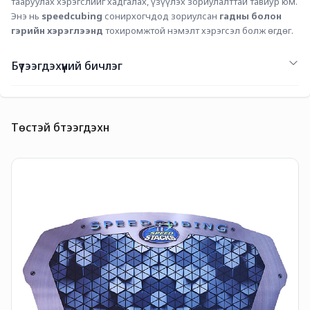
тааруулах хэрэгслийг хадгалах, үзүүлэх зориулалттай тавиур юм. 
Энэ нь 
speedcubing
 сонирхогчдод зориулсан 
гадны болон 
гэрийн хэрэглээнд
 тохиромжтой нэмэлт хэрэгсэл болж өгдөг.
Бүтээгдэхүүний бичлэг
Төстэй бүтээгдэхүүн
G