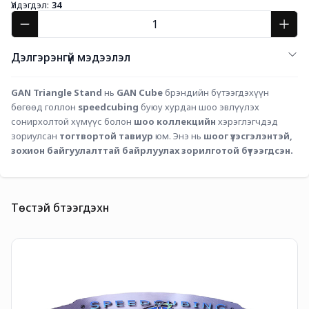
Үлдэгдэл:
34
Дэлгэрэнгүй мэдээлэл
GAN Triangle Stand
 нь 
GAN Cube
 брэндийн бүтээгдэхүүн 
бөгөөд голлон 
speedcubing
 буюу хурдан шоо эвлүүлэх 
сонирхолтой хүмүүс болон 
шоо коллекцийн
 хэрэглэгчдэд 
зориулсан 
тогтвортой тавиур
 юм. Энэ нь 
шоог үзэсгэлэнтэй, 
зохион байгуулалттай байрлуулах зорилготой бүтээгдсэн.
Төстэй бүтээгдэхүүн
G