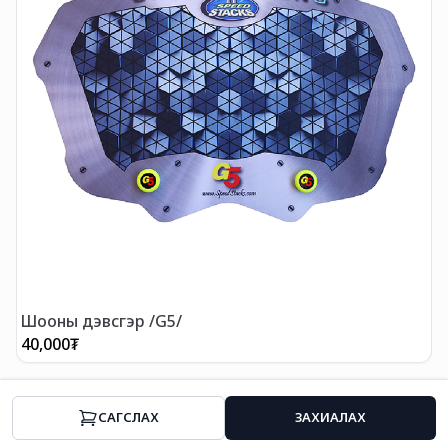
Шооны дэвсгэр /G5/
40,000
₮
1
CАГСЛАХ
ЗАХИАЛАХ
Нүүр
Ангилал
Хямдрал
Профайл