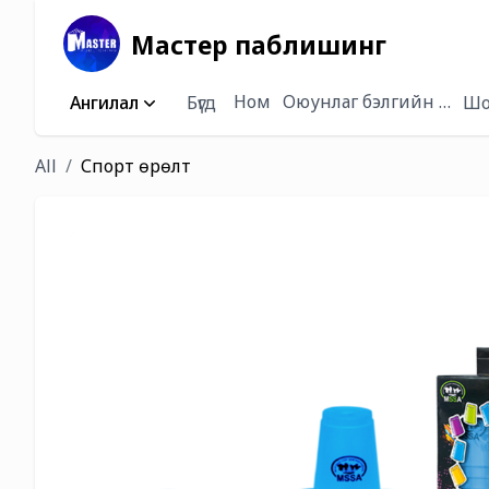
Мастер паблишинг
Ном
Оюунлаг бэлгийн багц /
Ангилал
Бүгд
Шо
All
Спорт өрөлт