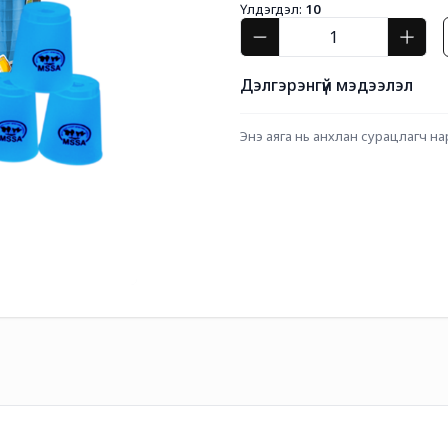
Үлдэгдэл:
10
Дэлгэрэнгүй мэдээлэл
Энэ аяга нь анхлан сурацлагч на