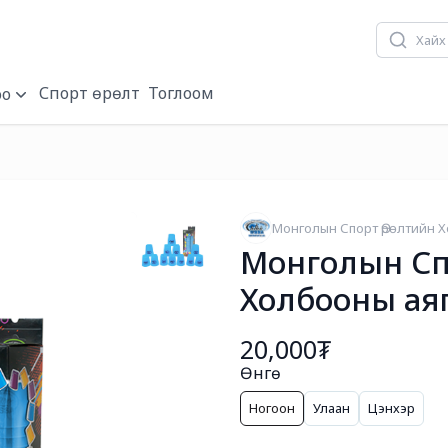
Хүүхдийн баярын/
Спорт өрөлт
Тоглоом
о
Монголын Спорт Өрөлтийн 
Монголын Сп
Холбооны ая
20,000₮
Өнгө
Ногоон
Улаан
Цэнхэр