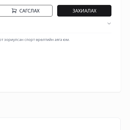
САГСЛАХ
ЗАХИАЛАХ
рт зориулсан спорт өрөлтийн аяга юм.