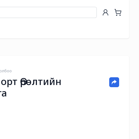
Холбоо
орт Өрөлтийн
га