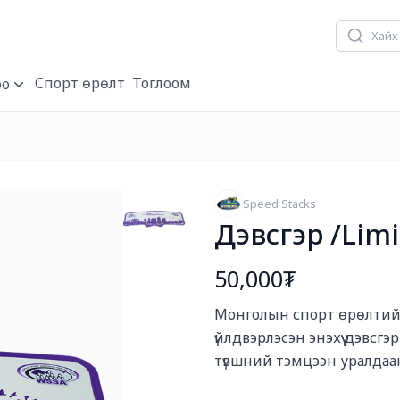
Хүүхдийн баярын/
Спорт өрөлт
Тоглоом
о
Speed Stacks
Дэвсгэр /Limi
50,000₮
Богино тайлбар
Монголын спорт өрөлтийн
үйлдвэрлэсэн энэхүү дэвс
түвшний тэмцээн уралдаанд