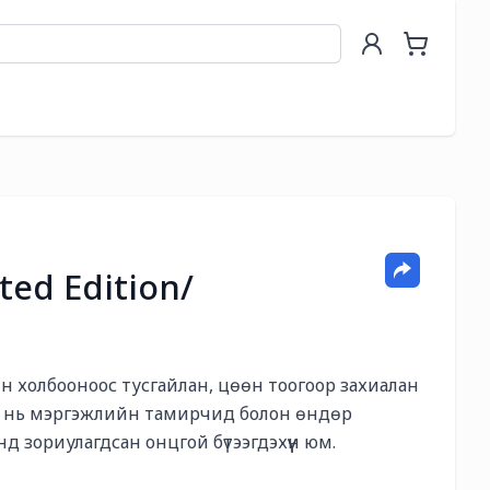
ted Edition/
 холбооноос тусгайлан, цөөн тоогоор захиалан 
гэр нь мэргэжлийн тамирчид болон өндөр 
 зориулагдсан онцгой бүтээгдэхүүн юм.