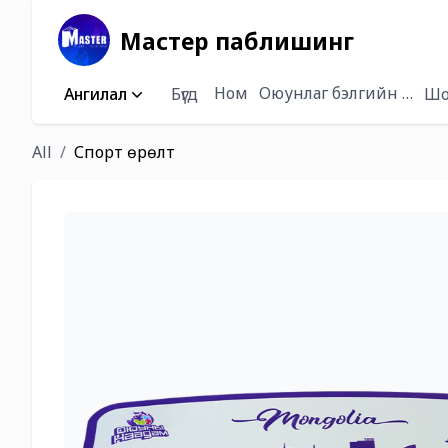
Мастер паблишинг
Ном
Оюунлаг бэлгийн багц /
Ангилал
Бүгд
Шо
All
Спорт өрөлт