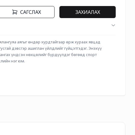
САГСЛАХ
ЗАХИАЛАХ
ялангуяа аягыг өндөр хурдтайгаар өрж хураах явцад 
усгай дэвсгэр ашиглан үйлдлийг гүйцэтгэдэг. Энэхүү 
хангах үндсэн нөхцөлийг бүрдүүлдэг бөгөөд спорт 
лийн нэг юм.