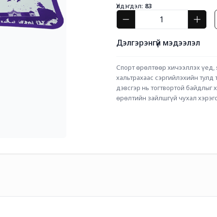
Үлдэгдэл:
83
Дэлгэрэнгүй мэдээлэл
Спорт өрөлтөөр хичээллэх үед, 
хальтрахаас сэргийлэхийн тулд т
дэвсгэр нь тогтвортой байдлыг 
өрөлтийн зайлшгүй чухал хэрэгс