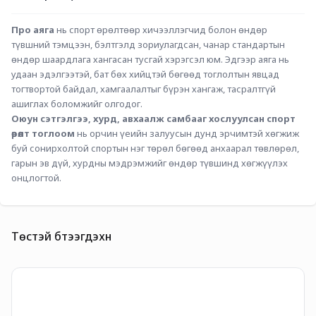
Про аяга
 нь спорт өрөлтөөр хичээллэгчид болон өндөр 
түвшний тэмцээн, бэлтгэлд зориулагдсан, чанар стандартын 
өндөр шаардлага хангасан тусгай хэрэгсэл юм. Эдгээр аяга нь 
удаан эдэлгээтэй, бат бөх хийцтэй бөгөөд тоглолтын явцад 
тогтвортой байдал, хамгаалалтыг бүрэн хангаж, тасралтгүй 
ашиглах боломжийг олгодог.
Оюун сэтгэлгээ, хурд, авхаалж самбааг хослуулсан спорт 
өрөлт тоглоом
 нь орчин үеийн залуусын дунд эрчимтэй хөгжиж 
буй сонирхолтой спортын нэг төрөл бөгөөд анхаарал төвлөрөл, 
гарын эв дүй, хурдны мэдрэмжийг өндөр түвшинд хөгжүүлэх 
онцлогтой.
Төстэй бүтээгдэхүүн