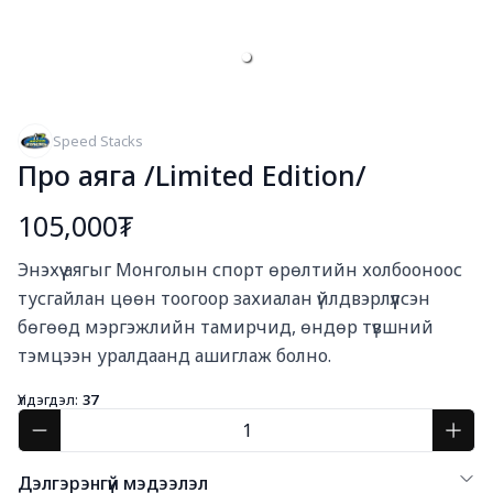
Speed Stacks
Про аяга /Limited Edition/
105,000₮
Богино тайлбар
Энэхүү аягыг Монголын спорт өрөлтийн холбооноос 
тусгайлан цөөн тоогоор захиалан үйлдвэрлүүлсэн 
бөгөөд мэргэжлийн тамирчид, өндөр түвшний 
тэмцээн уралдаанд ашиглаж болно.
Үлдэгдэл:
37
Дэлгэрэнгүй мэдээлэл