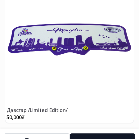
Дэвсгэр /Limited Edition/
П
50,000
₮
1