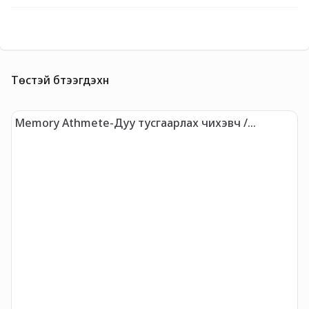
Төстэй бүтээгдэхүүн
Memory Athmete-Дуу тусгаарлах чихэвч /
Х
Загвар-2/