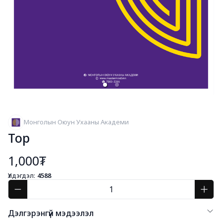
Монголын Оюун Ухааны Академи
Тор
1,000₮
Үлдэгдэл:
4588
Дэлгэрэнгүй мэдээлэл