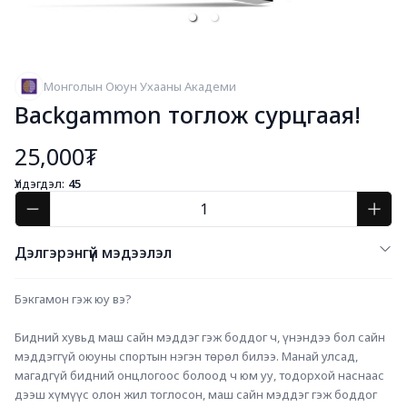
Монголын Оюун Ухааны Академи
Backgammon тоглож сурцгаая!
25,000₮
Үлдэгдэл:
45
Дэлгэрэнгүй мэдээлэл
Бэкгамон гэж юу вэ?
Бидний хувьд маш сайн мэддэг гэж боддог ч, үнэндээ бол сайн 
мэддэггүй оюуны спортын нэгэн төрөл билээ. Манай улсад, 
магадгүй бидний онцлогоос болоод ч юм уу, тодорхой наснаас 
дээш хүмүүс олон жил тоглосон, маш сайн мэддэг гэж боддог 