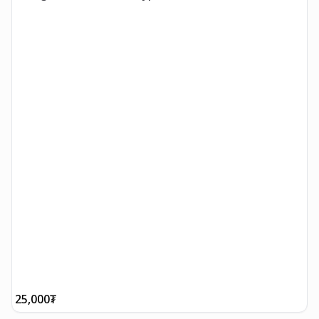
25,000
₮
4