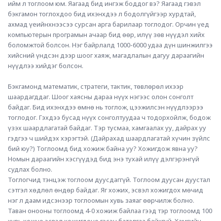
ийм л тоглоом юм. Яагаад бид ингэж боддог вэ? Яагаад гэвэл 
бэкгамон тоглохдоо бид ихэнхдээ л бодолгүйгээр хурдтай, 
ахмад үеийнхнээсээ сурсан арга барилаар тоглодог. Орчин үед 
компьютерын програмын ачаар бид өөр, илүү зөв нүүдэл хийх 
боломжтой болсон. Нэг байрлалд 1000-6000 удаа дүн шинжилгээ 
хийсний үндсэн дээр шоог хаяж, магадлалын дагуу дараагийн 
нүүдлээ хийдэг болсон.
Бэкгамонд математик, стратеги, тактик, төвлөрөл ихээр 
шаардагддаг. Шоог хаясны дараа нүүх нэгээс олон сонголт 
байдаг. Бид ихэнхдээ өмнө нь тоглож, цээжилсэн нүүдлээрээ 
тоглодог. Гэхдээ бусад нүүх сонголтуудаа ч тодорхойлж, бодож 
үзэх шаардлагатай байдаг. Тэр тусмаа, хамгаалах уу, дайрах уу 
гэдгээ ч шийдэх хэрэгтэй. (Дайрахад шаардлагатай хүчин зүйлс 
бий юу?) Тоглоомд бид хожиж байна уу? Хожигдож явна уу? 
Номын дараагийн хэсгүүдэд бид энэ тухай илүү дэлгэрэнгүй 
судлах болно.
Тоглогчид тэнцэж тоглоом дуусдаггүй. Тоглоом дуусан дуустал 
сэтгэл хөдлөл өндөр байдаг. Яг хожих, эсвэл хожигдох мөчид 
нэг л даам идсэнээр тоглоомын хувь заяаг өөрчилж болно. 
Таван онооны тоглоомд 4-0 хожиж байлаа гээд тэр тоглоомд 100 