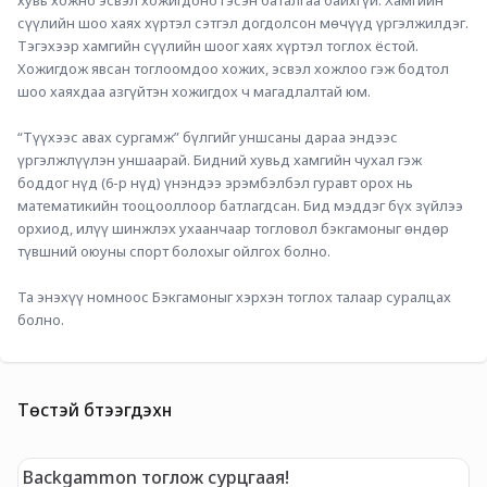
хувь хожно эсвэл хожигдоно гэсэн баталгаа байхгүй. Хамгийн 
сүүлийн шоо хаях хүртэл сэтгэл догдолсон мөчүүд үргэлжилдэг. 
Тэгэхээр хамгийн сүүлийн шоог хаях хүртэл тоглох ёстой. 
Хожигдож явсан тоглоомдоо хожих, эсвэл хожлоо гэж бодтол 
шоо хаяхдаа азгүйтэн хожигдох ч магадлалтай юм.
“Түүхээс авах сургамж” бүлгийг уншсаны дараа эндээс 
үргэлжлүүлэн уншаарай. Бидний хувьд хамгийн чухал гэж 
боддог нүд (6-р нүд) үнэндээ эрэмбэлбэл гуравт орох нь 
математикийн тооцооллоор батлагдсан. Бид мэддэг бүх зүйлээ 
орхиод, илүү шинжлэх ухаанчаар тогловол бэкгамоныг өндөр 
түвшний оюуны спорт болохыг ойлгох болно. 
Та энэхүү номноос Бэкгамоныг хэрхэн тоглох талаар суралцах 
болно.
Төстэй бүтээгдэхүүн
Backgammon тоглож сурцгаая!
M