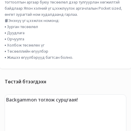
тогтоолтын аргаар буюу төсөөлөл дээр тулгуурлан хөгжилтэй 
байдлаар Япон хэлний үг цээжлүүлэх аргачлалын Pocket sized, 
өнгөт зурагтай ном худалдаанд гарлаа.
📙Энэхүү үг цээжлэх номонд:
▪️ Зурган төсөөлөл
▪️ Дуудлага
▪️ Орчуулга
▪️ Холбож төсөөлөх үг
▪️ Төсөөллийн өгүүлбэр
▪️ Жишээ өгүүлбэрүүд багтсан болно.
Төстэй бүтээгдэхүүн
Backgammon тоглож сурцгаая!
M