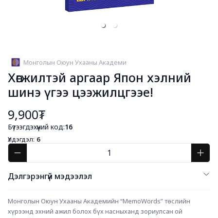
Монголын Оюун Ухааны Академи
Хөгжилтэй аргаар Япон хэлний
шинэ үгээ цээжилцгээе!
9,900₮
Бүтээгдэхүүний код:
16
Үлдэгдэл:
6
Дэлгэрэнгүй мэдээлэл
Монголын Оюун Ухааны Академийн “MemoWords” төслийн 
хүрээнд эхний ажил болох бүх насныханд зориулсан ой 