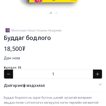
Монголын Оюун Ухааны Академи
Буддаг бодлого
18,500₮
Богино тайлбар
Дан ном
Үлдэгдэл:
15
Дэлгэрэнгүй мэдээлэл
Буддаг бодлого нь зураг бүтээж, цагийг зугаатай өнгөрөөх 
явцдаа логик сэтгэлгээгээ хөгжүүлэх нэгэн төрлийн хөгжилтэй 