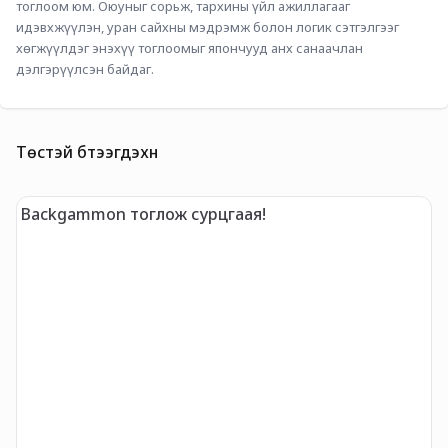
тоглоом юм. Оюуныг сорьж, тархины үйл ажиллагааг 
идэвхжүүлэн, уран сайхны мэдрэмж болон логик сэтгэлгээг 
хөгжүүлдэг энэхүү тоглоомыг япончууд анх санаачлан 
дэлгэрүүлсэн байдаг.
Төстэй бүтээгдэхүүн
Backgammon тоглож сурцгаая!
M