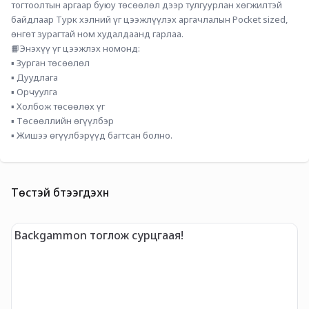
тогтоолтын аргаар буюу төсөөлөл дээр тулгуурлан хөгжилтэй 
байдлаар Турк хэлний үг цээжлүүлэх аргачлалын Pocket sized, 
өнгөт зурагтай ном худалдаанд гарлаа.
📙Энэхүү үг цээжлэх номонд:
▪️ Зурган төсөөлөл
▪️ Дуудлага
▪️ Орчуулга
▪️ Холбож төсөөлөх үг
▪️ Төсөөллийн өгүүлбэр
▪️ Жишээ өгүүлбэрүүд багтсан болно.
Төстэй бүтээгдэхүүн
Backgammon тоглож сурцгаая!
M