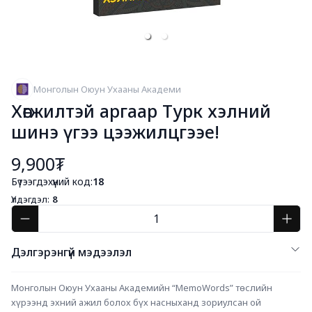
Монголын Оюун Ухааны Академи
Хөгжилтэй аргаар Турк хэлний
шинэ үгээ цээжилцгээе!
9,900₮
Бүтээгдэхүүний код:
18
Үлдэгдэл:
8
Дэлгэрэнгүй мэдээлэл
Монголын Оюун Ухааны Академийн “MemoWords” төслийн 
хүрээнд эхний ажил болох бүх насныханд зориулсан ой 