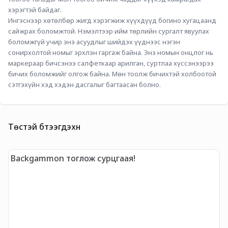
хэрэгтэй байдаг.
Ингэснээр хөтөлбөр жигд хэрэгжиж хүүхдүүд богино хугацаанд 
сайжрах боломжтой. Нэмэлтээр ийм төрлийн сургалт явуулах 
боломжгүй учир энэ асуудлыг шийдэх үүднээс нэгэн 
сонирхолтой номыг эрхлэн гаргаж байна. Энэ номын онцлог нь 
маркераар бичсэнээ салфеткаар арилган, суртлаа хүссэнээрээ 
бичих боломжийг олгож байна. Мөн тоолж бичихтэй холбоотой 
сэтгэхүйн хэд хэдэн дасгалыг багтаасан болно.
Төстэй бүтээгдэхүүн
Backgammon тоглож сурцгаая!
M