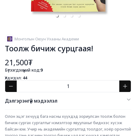
Монголын Оюун Ухааны Академи
Тоолж бичиж сурцгаая!
21,500₮
Бүтээгдэхүүний код:
9
Үлдэгдэл:
44
Дэлгэрэнгүй мэдээлэл
Олон эцэг эхчүүд бага насны хүүхдэд зориулсан тоолж болон 
бичиж сургах сургалтыг нэмэлтээр явуулахыг биднээс хүсэж 
байсан юм. Учир нь академийн сургалтад тоолдог, хоёр оронтой 
тоогоо таньдаг мөн тоогоо бичиж чаддаг хүүхэд хамрагдах 